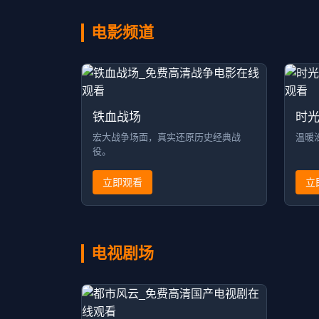
电影频道
铁血战场
时
宏大战争场面，真实还原历史经典战
温暖
役。
立即观看
立
电视剧场