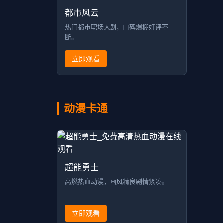
都市风云
热门都市职场大剧，口碑爆棚好评不
断。
立即观看
动漫卡通
超能勇士
高燃热血动漫，画风精良剧情紧凑。
立即观看